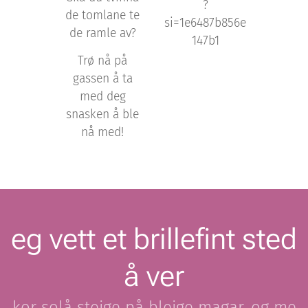
?
de tomlane te
si=1e6487b856e
de ramle av?
147b1
Trø nå på
gassen å ta
med deg
snasken å ble
nå med!
eg vett et brillefint sted
å ver
kor solå steige på bleige magar, og me