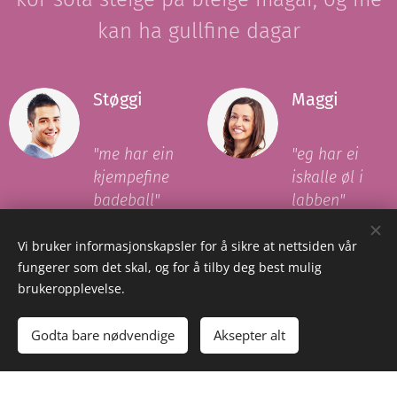
kan ha gullfine dagar
Støggi
Maggi
"me har ein
"eg har ei
kjempefine
iskalle øl i
badeball
"
labben
"
Vi bruker informasjonskapsler for å sikre at nettsiden vår
fungerer som det skal, og for å tilby deg best mulig
brukeropplevelse.
harremann så stiligt!
Godta bare nødvendige
Aksepter alt