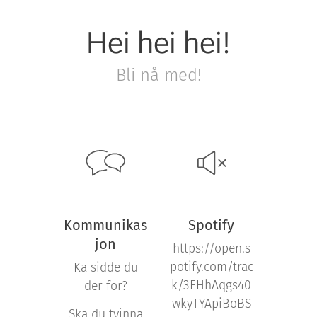
Hei hei hei!
Bli nå med!
Kommunikas
Spotify
jon
https://open.s
potify.com/trac
Ka sidde du
k/3EHhAqgs40
der for?
wkyTYApiBoBS
Ska du tvinna