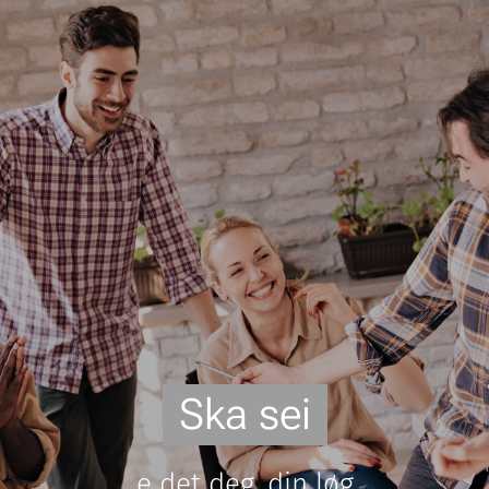
Ska sei
e det deg, din løg